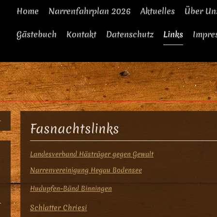
Home
Narrenfahrplan 2026
Aktuelles
Über Un
Gästebuch
Kontakt
Datenschutz
Links
Impre
Fasnachtslinks
Landesverband Hästräger gegen Gewalt
Narrenvereinigung Hegau Bodensee
Hudupfen-Bänd Binningen
Schlatter Chriesi